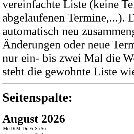
vereinfachte Liste (keine T
abgelaufenen Termine,...). D
automatisch neu zusammenge
Änderungen oder neue Termin
nur ein- bis zwei Mal die 
steht die gewohnte Liste wi
Seitenspalte:
August 2026
Mo
Di
Mi
Do
Fr
Sa
So