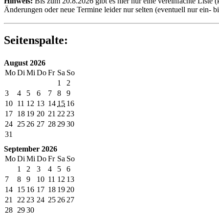
Hinweis:
Bis zum 20.8.2026 gibt es hier nur eine vereinfachte Liste 
Änderungen oder neue Termine leider nur selten (eventuell nur ein- 
Seitenspalte:
August 2026
Mo
Di
Mi
Do
Fr
Sa
So
1
2
3
4
5
6
7
8
9
10
11
12
13
14
15
16
17
18
19
20
21
22
23
24
25
26
27
28
29
30
31
September 2026
Mo
Di
Mi
Do
Fr
Sa
So
1
2
3
4
5
6
7
8
9
10
11
12
13
14
15
16
17
18
19
20
21
22
23
24
25
26
27
28
29
30