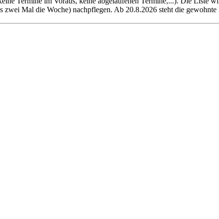
(keine Termine im Voraus, keine abgelaufenen Termine,...). Die Liste w
bis zwei Mal die Woche) nachpflegen. Ab 20.8.2026 steht die gewohnte 