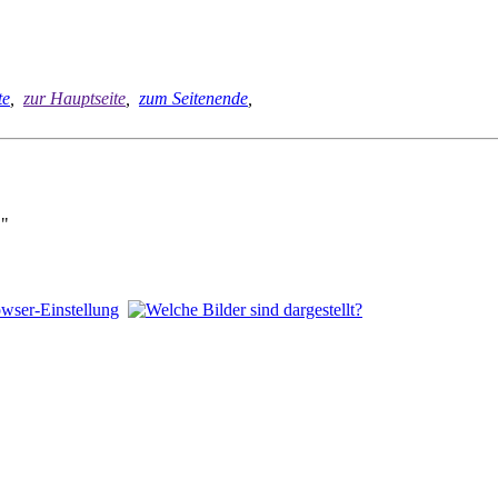
te
,
zur Hauptseite
,
zum Seitenende
,
""