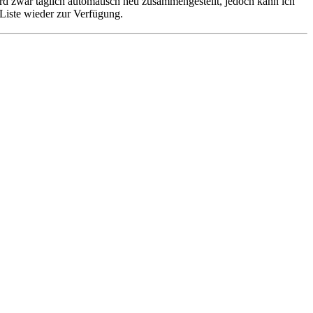
ird zwar täglich automatisch neu zusammengestellt, jedoch kann ich
Liste wieder zur Verfügung.