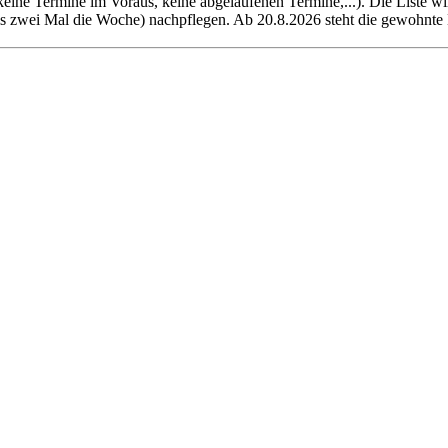
(keine Termine im Voraus, keine abgelaufenen Termine,...). Die Liste w
bis zwei Mal die Woche) nachpflegen. Ab 20.8.2026 steht die gewohnte 