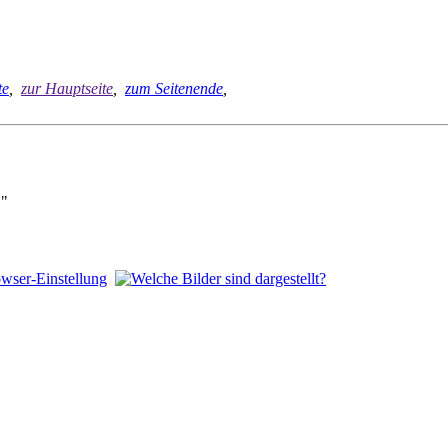
te
,
zur Hauptseite
,
zum Seitenende
,
""