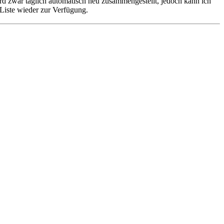
ird zwar täglich automatisch neu zusammengestellt, jedoch kann ich
Liste wieder zur Verfügung.