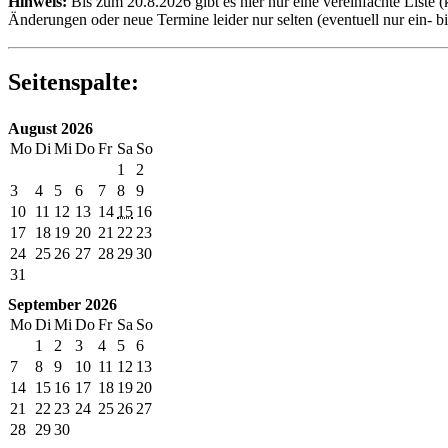
Hinweis:
Bis zum 20.8.2026 gibt es hier nur eine vereinfachte Liste 
Änderungen oder neue Termine leider nur selten (eventuell nur ein- 
Seitenspalte:
August 2026
Mo
Di
Mi
Do
Fr
Sa
So
1
2
3
4
5
6
7
8
9
10
11
12
13
14
15
16
17
18
19
20
21
22
23
24
25
26
27
28
29
30
31
September 2026
Mo
Di
Mi
Do
Fr
Sa
So
1
2
3
4
5
6
7
8
9
10
11
12
13
14
15
16
17
18
19
20
21
22
23
24
25
26
27
28
29
30