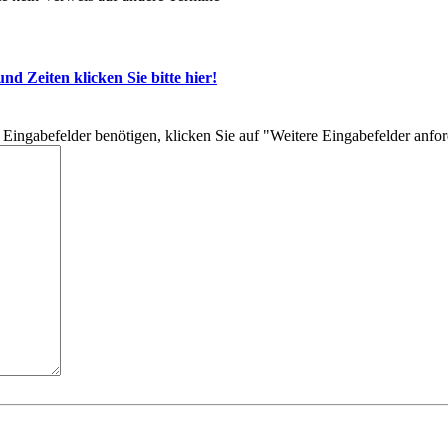
d Zeiten klicken Sie bitte hier!
re Eingabefelder benötigen, klicken Sie auf "Weitere Eingabefelder anfo