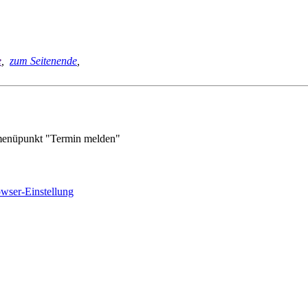
e
,
zum Seitenende
,
enüpunkt "Termin melden"