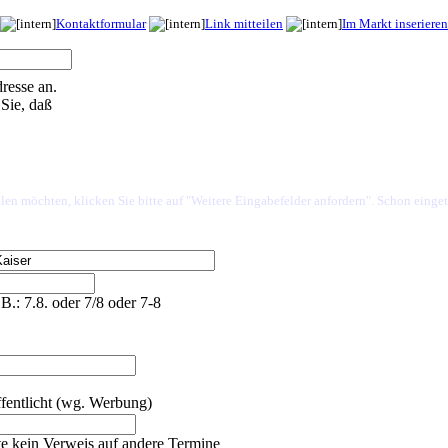
Kontaktformular
Link mitteilen
Im Markt inserieren
resse an.
Sie, daß
len möchten, klicken Sie bitte auf "Weitere Eingabefelder anfordern". Schon einget
.B.: 7.8. oder 7/8 oder 7-8
fentlicht (wg. Werbung)
tte kein Verweis auf andere Termine