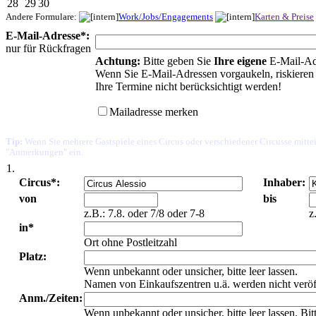
28
29
30
Andere Formulare:
Work/Jobs/Engagements
Karten & Preise
E-Mail-Adresse*:
nur für Rückfragen
Achtung:
Bitte geben Sie
Ihre eigene
E-Mail-Ad
Wenn Sie E-Mail-Adressen vorgaukeln, riskieren 
Ihre Termine nicht berücksichtigt werden!
Mailadresse merken
Tip:
Wenn Sie mehrere Gastspiele eines Circus oder verschiedener Circusse mittei
"Anmerkungen" ein.
1.
Circus*:
Inhaber:
von
bis
z.B.: 7.8. oder 7/8 oder 7-8
z
in*
Ort ohne Postleitzahl
Platz:
Wenn unbekannt oder unsicher, bitte leer lassen.
Namen von Einkaufszentren u.ä. werden nicht veröf
Anm./Zeiten:
Wenn unbekannt oder unsicher, bitte leer lassen. Bi