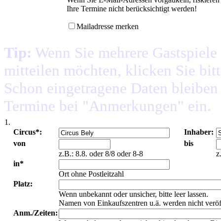
Ihre Termine nicht berücksichtigt werden!
Mailadresse merken
Tip:
Wenn Sie mehrere Gastspiele 
mitteilen möchten, klicken Sie bit
Schon eingetragene Daten bleiben e
Termine bei "Anmerkungen" ein.
1.
Circus*:
Inhaber:
von
bis
z.B.: 8.8. oder 8/8 oder 8-8
z
in*
Ort ohne Postleitzahl
Platz:
Wenn unbekannt oder unsicher, bitte leer lassen.
Namen von Einkaufszentren u.ä. werden nicht veröf
Anm./Zeiten: