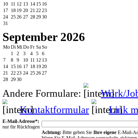
10
11
12
13
14
15
16
17
18
19
20
21
22
23
24
25
26
27
28
29
30
31
September 2026
Mo
Di
Mi
Do
Fr
Sa
So
1
2
3
4
5
6
7
8
9
10
11
12
13
14
15
16
17
18
19
20
21
22
23
24
25
26
27
28
29
30
Andere Formulare:
Work/Jo
Kontaktformular
Link mi
E-Mail-Adresse*:
nur für Rückfragen
Achtung:
Bitte geben Sie
Ihre eigene
E-Mail-Ad
Wenn Sie E-Mail-Adressen vorgaukeln, riskieren 