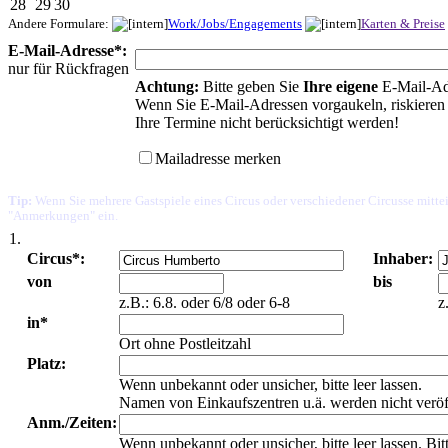
28
29
30
Andere Formulare:
Work/Jobs/Engagements
Karten & Preise
E-Mail-Adresse*:
nur für Rückfragen
Achtung:
Bitte geben Sie
Ihre eigene
E-Mail-Ad
Wenn Sie E-Mail-Adressen vorgaukeln, riskieren 
Ihre Termine nicht berücksichtigt werden!
Mailadresse merken
Tip:
Wenn Sie mehrere Gastspiele eines Circus oder verschiedener Circusse mittei
"Anmerkungen" ein.
1.
Circus*:
Inhaber:
von
bis
z.B.: 6.8. oder 6/8 oder 6-8
z
in*
Ort ohne Postleitzahl
Platz:
Wenn unbekannt oder unsicher, bitte leer lassen.
Namen von Einkaufszentren u.ä. werden nicht veröf
Anm./Zeiten:
Wenn unbekannt oder unsicher, bitte leer lassen. Bi