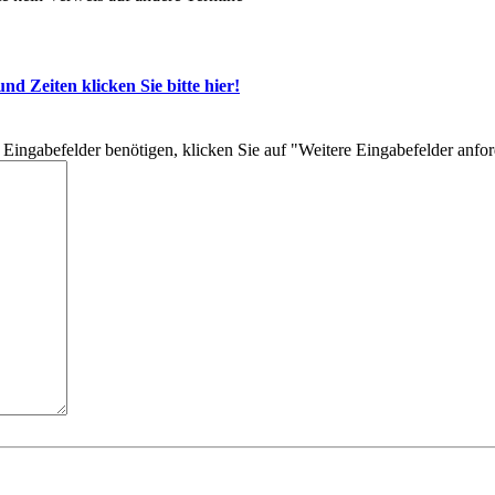
d Zeiten klicken Sie bitte hier!
re Eingabefelder benötigen, klicken Sie auf "Weitere Eingabefelder anfo