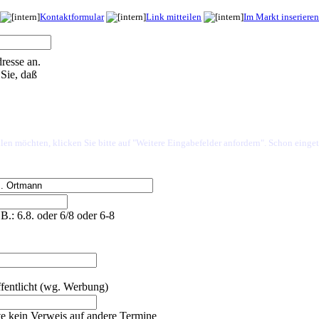
Kontaktformular
Link mitteilen
Im Markt inserieren
resse an.
Sie, daß
len möchten, klicken Sie bitte auf "Weitere Eingabefelder anfordern". Schon einget
.B.: 6.8. oder 6/8 oder 6-8
fentlicht (wg. Werbung)
tte kein Verweis auf andere Termine