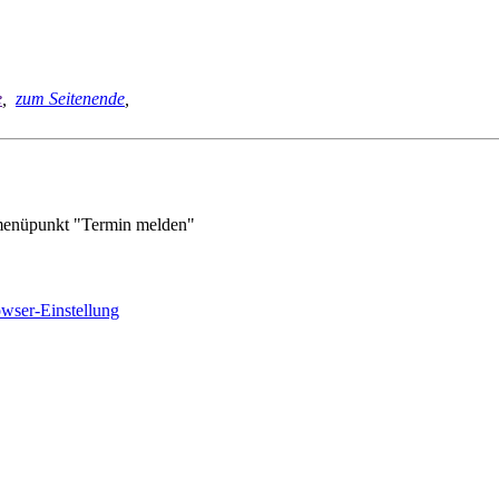
e
,
zum Seitenende
,
enüpunkt "Termin melden"