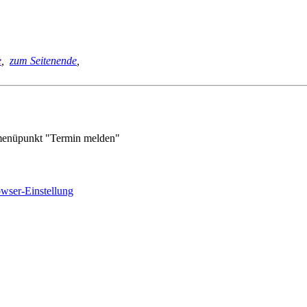
e
,
zum Seitenende
,
enüpunkt "Termin melden"