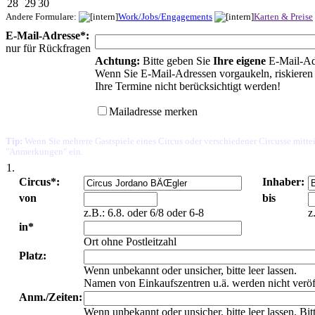
28
29
30
Andere Formulare:
Work/Jobs/Engagements
Karten & Preise
E-Mail-Adresse*:
nur für Rückfragen
Achtung:
Bitte geben Sie
Ihre eigene
E-Mail-Ad
Wenn Sie E-Mail-Adressen vorgaukeln, riskieren 
Ihre Termine nicht berücksichtigt werden!
Mailadresse merken
Tip:
Wenn Sie mehrere Gastspiele eines Circus oder verschiedener Circusse mittei
"Anmerkungen" ein.
1.
Circus*:
Inhaber:
von
bis
z.B.: 6.8. oder 6/8 oder 6-8
z
in*
Ort ohne Postleitzahl
Platz:
Wenn unbekannt oder unsicher, bitte leer lassen.
Namen von Einkaufszentren u.ä. werden nicht veröf
Anm./Zeiten:
Wenn unbekannt oder unsicher, bitte leer lassen. Bi