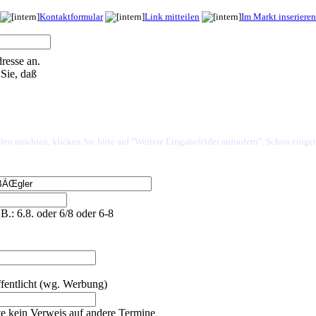
Kontaktformular
Link mitteilen
Im Markt inserieren
resse an.
Sie, daß
len möchten, klicken Sie bitte auf "Weitere Eingabefelder anfordern". Schon einget
.B.: 6.8. oder 6/8 oder 6-8
fentlicht (wg. Werbung)
tte kein Verweis auf andere Termine