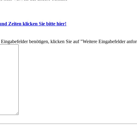
d Zeiten klicken Sie bitte hier!
re Eingabefelder benötigen, klicken Sie auf "Weitere Eingabefelder anfo