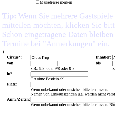
Mailadresse merken
Tip:
Wenn Sie mehrere Gastspiele 
mitteilen möchten, klicken Sie bit
Schon eingetragene Daten bleiben e
Termine bei "Anmerkungen" ein.
1.
Circus*:
Inhaber:
von
bis
z.B.: 9.8. oder 9/8 oder 9-8
z
in*
Ort ohne Postleitzahl
Platz:
Wenn unbekannt oder unsicher, bitte leer lassen.
Namen von Einkaufszentren u.ä. werden nicht veröf
Anm./Zeiten:
Wenn unbekannt oder unsicher, bitte leer lassen. Bi