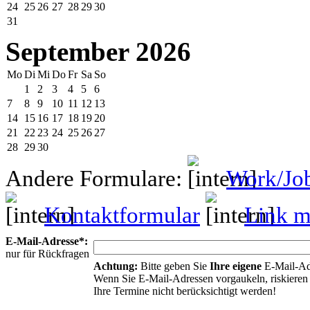
24
25
26
27
28
29
30
31
September 2026
Mo
Di
Mi
Do
Fr
Sa
So
1
2
3
4
5
6
7
8
9
10
11
12
13
14
15
16
17
18
19
20
21
22
23
24
25
26
27
28
29
30
Andere Formulare:
Work/Jo
Kontaktformular
Link mi
E-Mail-Adresse*:
nur für Rückfragen
Achtung:
Bitte geben Sie
Ihre eigene
E-Mail-Ad
Wenn Sie E-Mail-Adressen vorgaukeln, riskieren 
Ihre Termine nicht berücksichtigt werden!