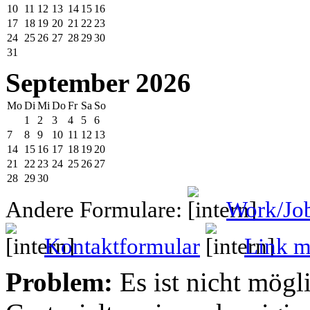
10
11
12
13
14
15
16
17
18
19
20
21
22
23
24
25
26
27
28
29
30
31
September 2026
Mo
Di
Mi
Do
Fr
Sa
So
1
2
3
4
5
6
7
8
9
10
11
12
13
14
15
16
17
18
19
20
21
22
23
24
25
26
27
28
29
30
Andere Formulare:
Work/Jo
Kontaktformular
Link mi
Problem:
Es ist nicht mögl