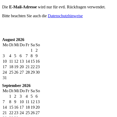
Die
E-Mail-Adresse
wird nur für evtl. Rückfragen verwendet.
Bitte beachten Sie auch die
Datenschutzhinweise
August 2026
Mo
Di
Mi
Do
Fr
Sa
So
1
2
3
4
5
6
7
8
9
10
11
12
13
14
15
16
17
18
19
20
21
22
23
24
25
26
27
28
29
30
31
September 2026
Mo
Di
Mi
Do
Fr
Sa
So
1
2
3
4
5
6
7
8
9
10
11
12
13
14
15
16
17
18
19
20
21
22
23
24
25
26
27