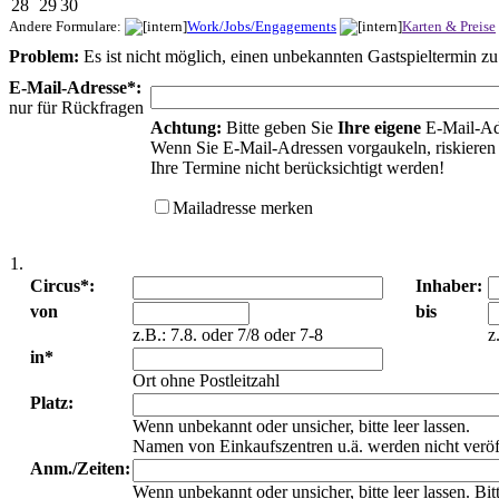
28
29
30
Andere Formulare:
Work/Jobs/Engagements
Karten & Preise
Problem:
Es ist nicht möglich, einen unbekannten Gastspieltermin z
E-Mail-Adresse*:
nur für Rückfragen
Achtung:
Bitte geben Sie
Ihre eigene
E-Mail-Ad
Wenn Sie E-Mail-Adressen vorgaukeln, riskieren 
Ihre Termine nicht berücksichtigt werden!
Mailadresse merken
1.
Circus*:
Inhaber:
von
bis
z.B.: 7.8. oder 7/8 oder 7-8
z
in*
Ort ohne Postleitzahl
Platz:
Wenn unbekannt oder unsicher, bitte leer lassen.
Namen von Einkaufszentren u.ä. werden nicht veröf
Anm./Zeiten:
Wenn unbekannt oder unsicher, bitte leer lassen. Bi