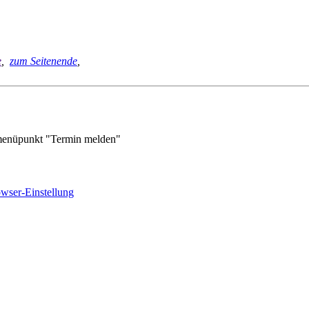
e
,
zum Seitenende
,
enüpunkt "Termin melden"