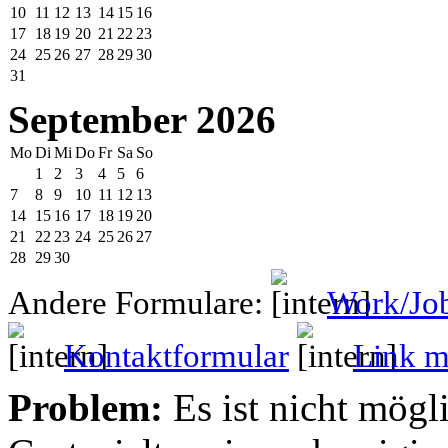
10
11
12
13
14
15
16
17
18
19
20
21
22
23
24
25
26
27
28
29
30
31
September 2026
Mo
Di
Mi
Do
Fr
Sa
So
1
2
3
4
5
6
7
8
9
10
11
12
13
14
15
16
17
18
19
20
21
22
23
24
25
26
27
28
29
30
Andere Formulare:
Work/Jo
Kontaktformular
Link mi
Problem:
Es ist nicht mögl