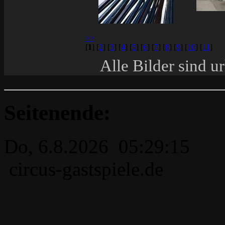
>>
[
1
]
[
2
]
[
3
]
[
4
]
[
5
]
[
6
]
[
7
]
[
8
]
[
9
]
[
10
]
[
11
]
Alle Bilder sind u
Seitenende:
Do, 6.8.2026 05:29:15
circus-gastspiele.de