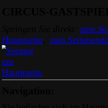
CIRCUS-GASTSPIE
Springen Sie direkt:
zum Sei
Hauptseite
,
zum Seitenend
Navigation:
Sie befinden sich im Hau