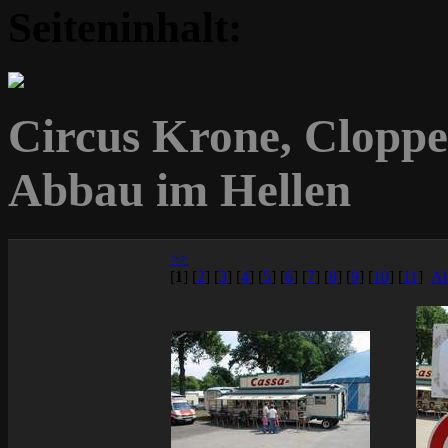
Seiteninhalt:
Circus Krone, Cloppe
Abbau im Hellen
>>
[
1
]
[
2
]
[
3
]
[
4
]
[
5
]
[
6
]
[
7
]
[
8
]
[
9
]
[
10
]
[
11
]
Al