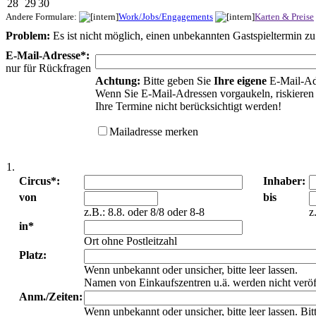
28
29
30
Andere Formulare:
Work/Jobs/Engagements
Karten & Preise
Problem:
Es ist nicht möglich, einen unbekannten Gastspieltermin z
E-Mail-Adresse*:
nur für Rückfragen
Achtung:
Bitte geben Sie
Ihre eigene
E-Mail-Ad
Wenn Sie E-Mail-Adressen vorgaukeln, riskieren 
Ihre Termine nicht berücksichtigt werden!
Mailadresse merken
1.
Circus*:
Inhaber:
von
bis
z.B.: 8.8. oder 8/8 oder 8-8
z
in*
Ort ohne Postleitzahl
Platz:
Wenn unbekannt oder unsicher, bitte leer lassen.
Namen von Einkaufszentren u.ä. werden nicht veröf
Anm./Zeiten:
Wenn unbekannt oder unsicher, bitte leer lassen. Bi