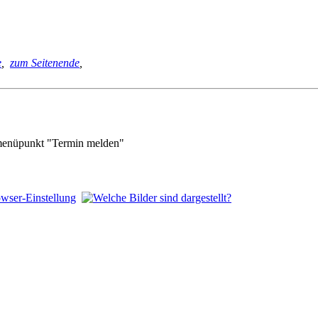
e
,
zum Seitenende
,
enüpunkt "Termin melden"