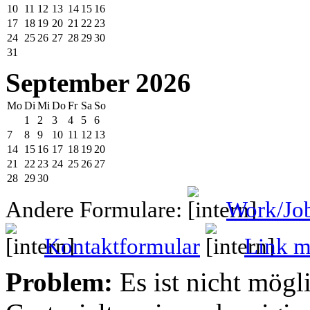
10
11
12
13
14
15
16
17
18
19
20
21
22
23
24
25
26
27
28
29
30
31
September 2026
Mo
Di
Mi
Do
Fr
Sa
So
1
2
3
4
5
6
7
8
9
10
11
12
13
14
15
16
17
18
19
20
21
22
23
24
25
26
27
28
29
30
Andere Formulare:
Work/Jo
Kontaktformular
Link mi
Problem:
Es ist nicht mögl