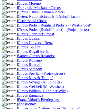
Circus Moreno
Der große Moskauer Circus
Circus Oskani (Oskar Richter)
Österr. Nationalcircus Elfi Althoff-Jacobi
Ostfriesland Circus
Circus Probst (Reinhard Probst) - "West-Probst"
Zirkus Probst (Rudolf Probst) - (Projektcircus)
Circus Gebrüder Probst
Circus Quaiser
Circus Universal Renz
Circus T-Renz
Circus Rogall-Berlin
Variete-Circus Rolandos
Circus Romano
Circus Roncalli
Circus Samadhi
Circus Sperlich (Projektcircus)
Circus Klassik Trumpf
Circus Voyage (A. Spindler)
Circus Weisheit (M. Weisheit)
Circus William (Gebrüder Wille)
Circus Zamunda
Franz Althoffs Pferdepalast
Apassionata
Chinesischer Nationalcircus (Schoregge)