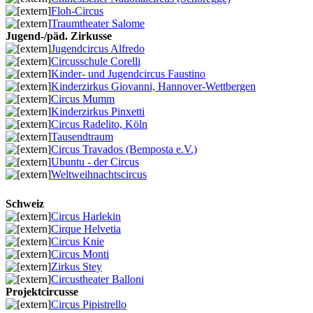
Floh-Circus
Traumtheater Salome
Jugend-/päd. Zirkusse
Jugendcircus Alfredo
Circusschule Corelli
Kinder- und Jugendcircus Faustino
Kinderzirkus Giovanni, Hannover-Wettbergen
Circus Mumm
Kinderzirkus Pinxetti
Circus Radelito, Köln
Tausendtraum
Circus Travados (Bemposta e.V.)
Ubuntu - der Circus
Weltweihnachtscircus
Schweiz
Circus Harlekin
Cirque Helvetia
Circus Knie
Circus Monti
Zirkus Stey
Circustheater Balloni
Projektcircusse
Circus Pipistrello