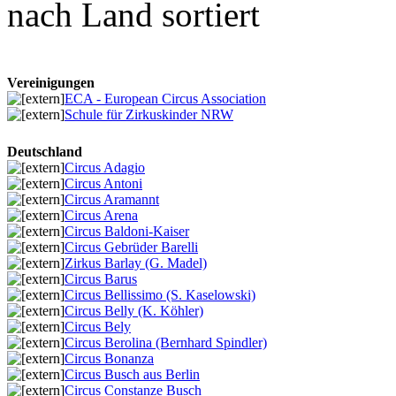
nach Land sortiert
Vereinigungen
ECA - European Circus Association
Schule für Zirkuskinder NRW
Deutschland
Circus Adagio
Circus Antoni
Circus Aramannt
Circus Arena
Circus Baldoni-Kaiser
Circus Gebrüder Barelli
Zirkus Barlay (G. Madel)
Circus Barus
Circus Bellissimo (S. Kaselowski)
Circus Belly (K. Köhler)
Circus Bely
Circus Berolina (Bernhard Spindler)
Circus Bonanza
Circus Busch aus Berlin
Circus Constanze Busch