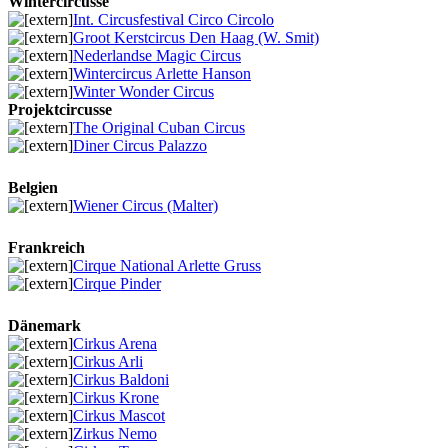
Wintercircusse
Int. Circusfestival Circo Circolo
Groot Kerstcircus Den Haag (W. Smit)
Nederlandse Magic Circus
Wintercircus Arlette Hanson
Winter Wonder Circus
Projektcircusse
The Original Cuban Circus
Diner Circus Palazzo
Belgien
Wiener Circus (Malter)
Frankreich
Cirque National Arlette Gruss
Cirque Pinder
Dänemark
Cirkus Arena
Cirkus Arli
Cirkus Baldoni
Cirkus Krone
Cirkus Mascot
Zirkus Nemo