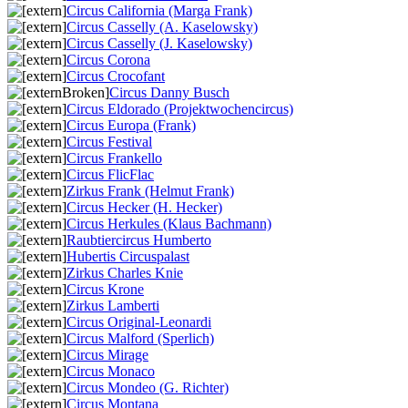
Circus California (Marga Frank)
Circus Casselly (A. Kaselowsky)
Circus Casselly (J. Kaselowsky)
Circus Corona
Circus Crocofant
Circus Danny Busch
Circus Eldorado (Projektwochencircus)
Circus Europa (Frank)
Circus Festival
Circus Frankello
Circus FlicFlac
Zirkus Frank (Helmut Frank)
Circus Hecker (H. Hecker)
Circus Herkules (Klaus Bachmann)
Raubtiercircus Humberto
Hubertis Circuspalast
Zirkus Charles Knie
Circus Krone
Zirkus Lamberti
Circus Original-Leonardi
Circus Malford (Sperlich)
Circus Mirage
Circus Monaco
Circus Mondeo (G. Richter)
Circus Montana