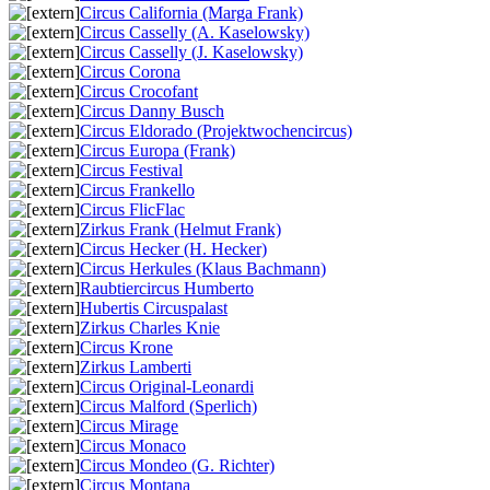
Circus California (Marga Frank)
Circus Casselly (A. Kaselowsky)
Circus Casselly (J. Kaselowsky)
Circus Corona
Circus Crocofant
Circus Danny Busch
Circus Eldorado (Projektwochencircus)
Circus Europa (Frank)
Circus Festival
Circus Frankello
Circus FlicFlac
Zirkus Frank (Helmut Frank)
Circus Hecker (H. Hecker)
Circus Herkules (Klaus Bachmann)
Raubtiercircus Humberto
Hubertis Circuspalast
Zirkus Charles Knie
Circus Krone
Zirkus Lamberti
Circus Original-Leonardi
Circus Malford (Sperlich)
Circus Mirage
Circus Monaco
Circus Mondeo (G. Richter)
Circus Montana