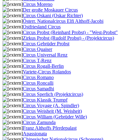
Circus Moreno
Der große Moskauer Circus
Circus Oskani (Oskar Richter)
Österr. Nationalcircus Elfi Althoff-Jacobi
Ostfriesland Circus
Circus Probst (Reinhard Probst) - "West-Probst"
Zirkus Probst (Rudolf Probst) - (Projektcircus)
Circus Gebrüder Probst
Circus Quaiser
Circus Universal Renz
Circus T-Renz
Circus Rogall-Berlin
Variete-Circus Rolandos
Circus Romano
Circus Roncalli
Circus Samadhi
Circus Sperlich (Projektcircus)
Circus Klassik Trumpf
Circus Voyage (A. Spindler)
Circus Weisheit (M. Weisheit)
Circus William (Gebrüder Wille)
Circus Zamunda
Franz Althoffs Pferdepalast
Apassionata
Chinesischer Nationalcircus (Schoregge)