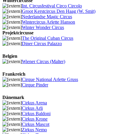
Wintercircusse
Int. Circusfestival Circo Circolo
Groot Kerstcircus Den Haag (W. Smit)
Nederlandse Magic Circus
Wintercircus Arlette Hanson
Winter Wonder Circus
Projektcircusse
The Original Cuban Circus
Diner Circus Palazzo
Belgien
Wiener Circus (Malter)
Frankreich
Cirque National Arlette Gruss
Cirque Pinder
Dänemark
Cirkus Arena
Cirkus Arli
Cirkus Baldoni
Cirkus Krone
Cirkus Mascot
Zirkus Nemo