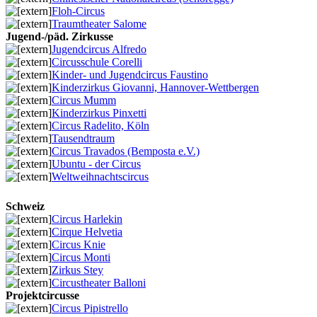
Floh-Circus
Traumtheater Salome
Jugend-/päd. Zirkusse
Jugendcircus Alfredo
Circusschule Corelli
Kinder- und Jugendcircus Faustino
Kinderzirkus Giovanni, Hannover-Wettbergen
Circus Mumm
Kinderzirkus Pinxetti
Circus Radelito, Köln
Tausendtraum
Circus Travados (Bemposta e.V.)
Ubuntu - der Circus
Weltweihnachtscircus
Schweiz
Circus Harlekin
Cirque Helvetia
Circus Knie
Circus Monti
Zirkus Stey
Circustheater Balloni
Projektcircusse
Circus Pipistrello