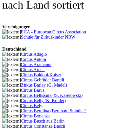
nach Land sortiert
Vereinigungen
ECA - European Circus Association
Schule für Zirkuskinder NRW
Deutschland
Circus Adagio
Circus Antoni
Circus Aramannt
Circus Arena
Circus Baldoni-Kaiser
Circus Gebrüder Barelli
Zirkus Barlay (G. Madel)
Circus Barus
Circus Bellissimo (S. Kaselowski)
Circus Belly (K. Köhler)
Circus Bely
Circus Berolina (Bernhard Spindler)
Circus Bonanza
Circus Busch aus Berlin
Circus Constanze Busch