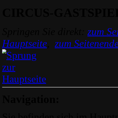
CIRCUS-GASTSPIE
Springen Sie direkt:
zum Sei
Hauptseite
,
zum Seitenend
Navigation:
Sie befinden sich im Hau