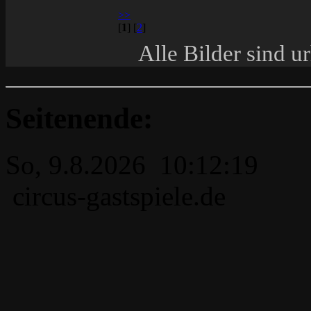
>>
[
1
]
[
2
]
Alle Bilder sind u
Seitenende:
So, 9.8.2026 10:12:19
circus-gastspiele.de