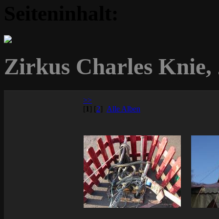
Seiteninhalt:
Zirkus Charles Knie,
>>
[
1
]
[
2
]
Alle Alben