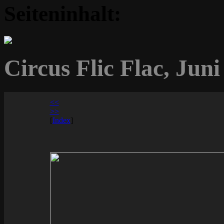
Seiteninhalt:
Circus Flic Flac, Jun
<<
>>
[
Index
]