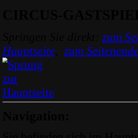
CIRCUS-GASTSPIE
Springen Sie direkt:
zum Sei
Hauptseite
,
zum Seitenend
Navigation:
Sie befinden sich im Hau