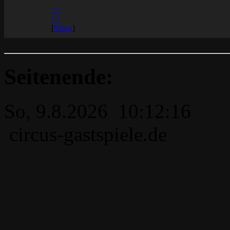
<<
>>
[
Index
]
Seitenende:
So, 9.8.2026 10:12:16
circus-gastspiele.de