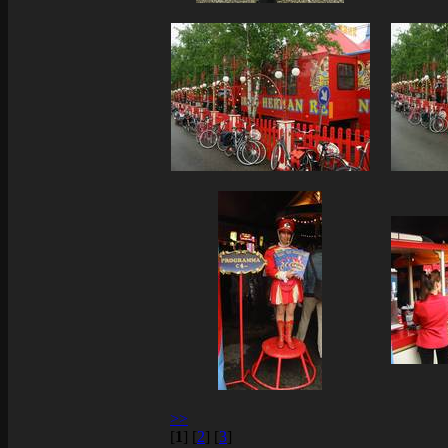
>>
[
1
]
[
2
]
[
3
]