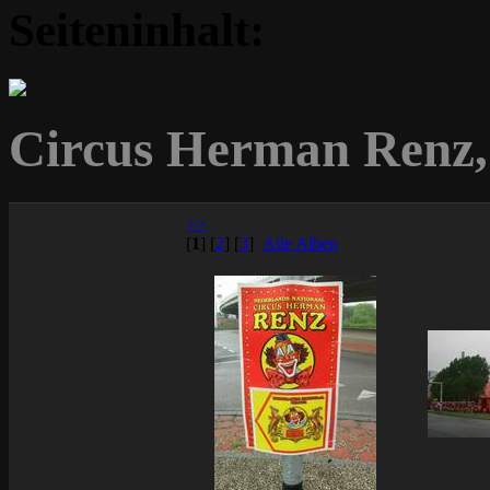
Seiteninhalt:
Circus Herman Renz,
>>
[
1
]
[
2
]
[
3
]
Alle Alben