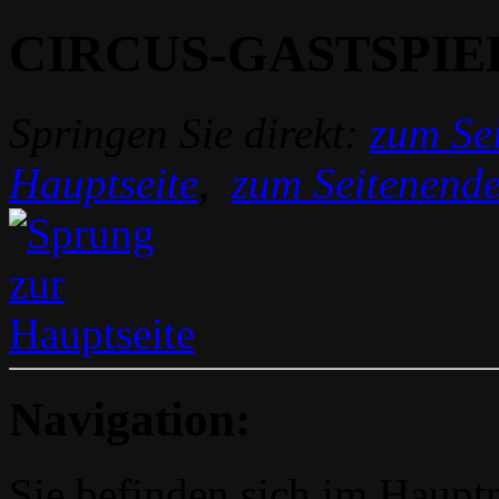
CIRCUS-GASTSPIE
Springen Sie direkt:
zum Sei
Hauptseite
,
zum Seitenend
Navigation:
Sie befinden sich im Hau