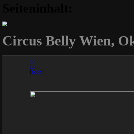
Seiteninhalt:
Circus Belly Wien, O
<<
>>
[
Index
]