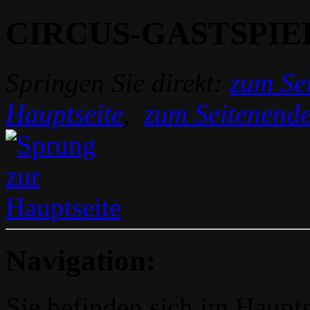
CIRCUS-GASTSPIE
Springen Sie direkt:
zum Sei
Hauptseite
,
zum Seitenend
Navigation:
Sie befinden sich im Hau