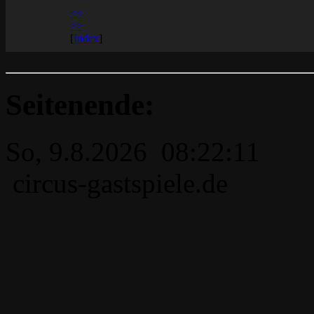
<<
>>
[
Index
]
Seitenende:
So, 9.8.2026 08:22:11
circus-gastspiele.de