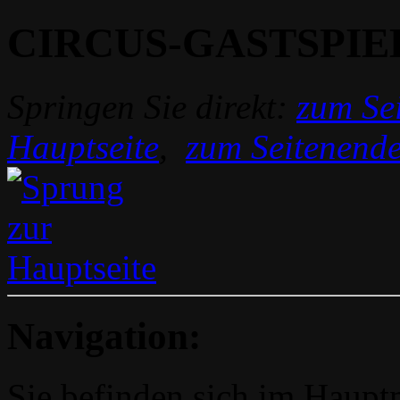
CIRCUS-GASTSPIE
Springen Sie direkt:
zum Sei
Hauptseite
,
zum Seitenend
Navigation:
Sie befinden sich im Hau