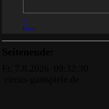
<<
>>
[
Index
]
Seitenende:
Fr, 7.8.2026 09:32:30
circus-gastspiele.de