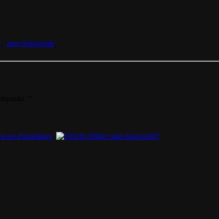
e
,
zum Seitenende
,
nüpunkt ""