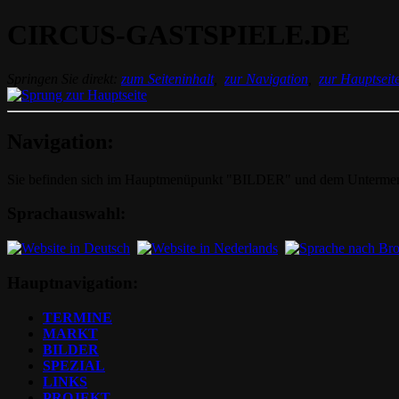
CIRCUS-GASTSPIELE.DE
Springen Sie direkt:
zum Seiteninhalt
,
zur Navigation
,
zur Hauptseit
Navigation:
Sie befinden sich im Hauptmenüpunkt "BILDER" und dem Unterme
Sprachauswahl:
Hauptnavigation:
TERMINE
MARKT
BILDER
SPEZIAL
LINKS
PROJEKT