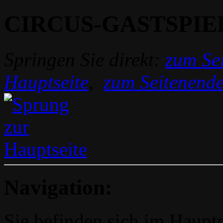
CIRCUS-GASTSPIE
Springen Sie direkt:
zum Sei
Hauptseite
,
zum Seitenend
Navigation:
Sie befinden sich im Hau