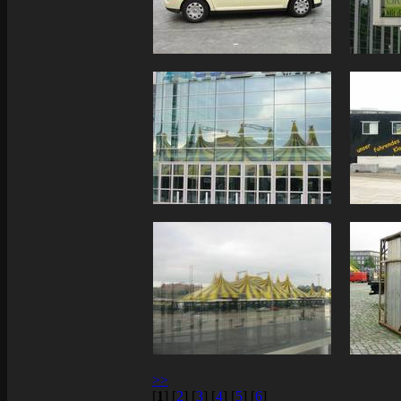
>>
[
1
]
[
2
]
[
3
]
[
4
]
[
5
]
[
6
]