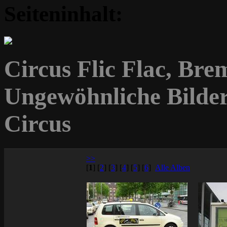
Seiteninhalt:
Circus Flic Flac, Bre
Ungewöhnliche Bilde
Circus
>>
[
1
]
[
2
]
[
3
]
[
4
]
[
5
]
[
6
]
Alle Alben