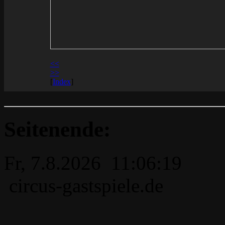
<<
>>
[
Index
]
Seitenende:
Fr, 7.8.2026 11:06:19
circus-gastspiele.de