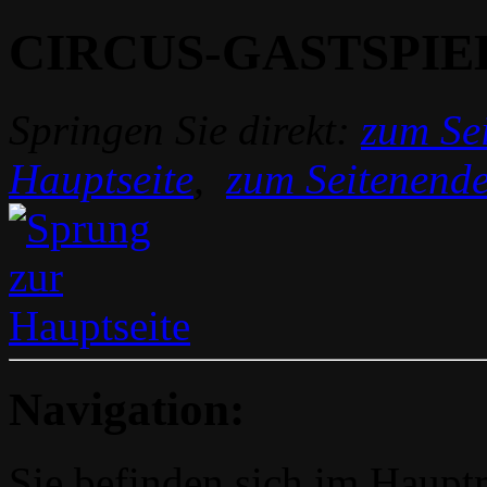
CIRCUS-GASTSPIE
Springen Sie direkt:
zum Sei
Hauptseite
,
zum Seitenend
Navigation:
Sie befinden sich im Hau