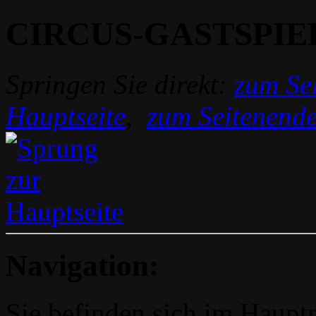
CIRCUS-GASTSPIE
Springen Sie direkt:
zum Sei
Hauptseite
,
zum Seitenend
Navigation:
Sie befinden sich im Hau