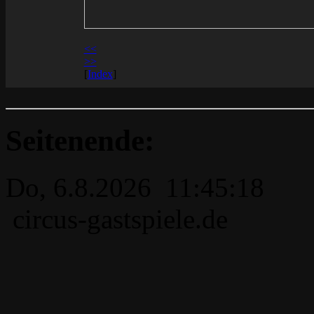
<<
>>
[
Index
]
Seitenende:
Do, 6.8.2026 11:45:18
circus-gastspiele.de