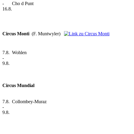
-
Cho d Punt
16.8.
Circus Monti
(F. Muntwyler)
7.8.
Wohlen
-
9.8.
Circus Mundial
7.8.
Collombey-Muraz
-
9.8.