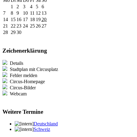
Mo
Di
Mi
Do
Fr
Sa
So
1
2
3
4
5
6
7
8
9
10
11
12
13
14
15
16
17
18
19
20
21
22
23
24
25
26
27
28
29
30
Zeichenerklärung
Details
Stadtplan mit Circusplatz
Fehler melden
Circus-Homepage
Circus-Bilder
Webcam
Weitere Termine
Deutschland
Schweiz