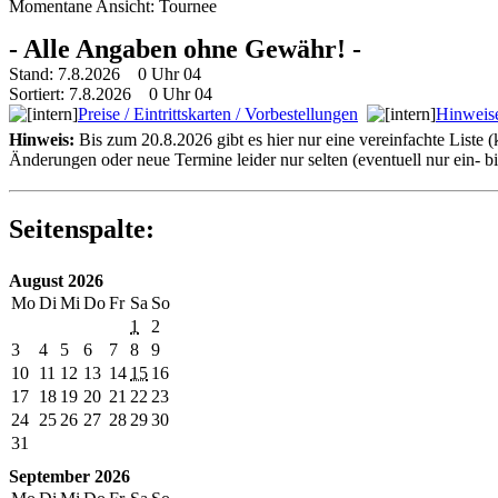
Momentane Ansicht: Tournee
- Alle Angaben ohne Gewähr! -
Stand: 7.8.2026 0 Uhr 04
Sortiert: 7.8.2026 0 Uhr 04
Preise / Eintrittskarten / Vorbestellungen
Hinweise
Hinweis:
Bis zum 20.8.2026 gibt es hier nur eine vereinfachte Liste 
Änderungen oder neue Termine leider nur selten (eventuell nur ein- 
Seitenspalte:
August 2026
Mo
Di
Mi
Do
Fr
Sa
So
1
2
3
4
5
6
7
8
9
10
11
12
13
14
15
16
17
18
19
20
21
22
23
24
25
26
27
28
29
30
31
September 2026